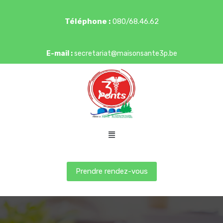
Téléphone :
080/68.46.62
E-mail :
secretariat@maisonsante3p.be
Prendre rendez-vous