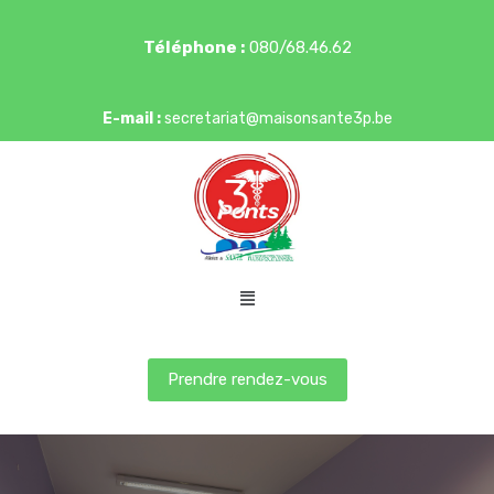
Téléphone :
080/68.46.62
E-mail :
secretariat@maisonsante3p.be
Prendre rendez-vous