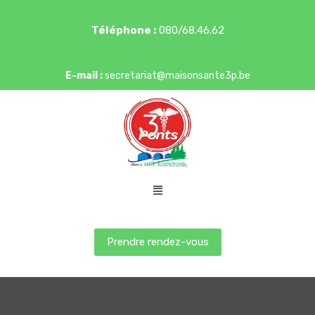
Téléphone :
080/68.46.62
E-mail :
secretariat@maisonsante3p.be
Prendre rendez-vous